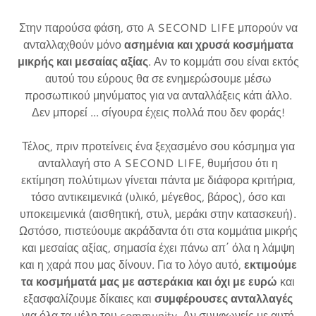
Στην παρούσα φάση, στο A SECOND LIFE μπορούν να
ανταλλαχθούν μόνο
ασημένια και χρυσά κοσμήματα
μικρής και μεσαίας αξίας
. Αν το κομμάτι σου είναι εκτός
αυτού του εύρους θα σε ενημερώσουμε μέσω
προσωπικού μηνύματος για να ανταλλάξεις κάτι άλλο.
Δεν μπορεί ... σίγουρα έχεις πολλά που δεν φοράς!
Τέλος, πριν προτείνεις ένα ξεχασμένο σου κόσμημα για
ανταλλαγή στο A SECOND LIFE, θυμήσου ότι η
εκτίμηση πολύτιμων γίνεται πάντα με διάφορα κριτήρια,
τόσο αντικειμενικά (υλικό, μέγεθος, βάρος), όσο και
υποκειμενικά (αισθητική, στυλ, μεράκι στην κατασκευή).
Ωστόσο, πιστεύουμε ακράδαντα ότι στα κομμάτια μικρής
και μεσαίας αξίας, σημασία έχει πάνω απ΄ όλα η λάμψη
και η χαρά που μας δίνουν. Για το λόγο αυτό,
εκτιμούμε
τα κοσμήματά μας με αστεράκια και όχι με ευρώ
και
εξασφαλίζουμε δίκαιες και
συμφέρουσες ανταλλαγές
για όλα τα μέλη του community. Αν συμφωνείς με αυτή